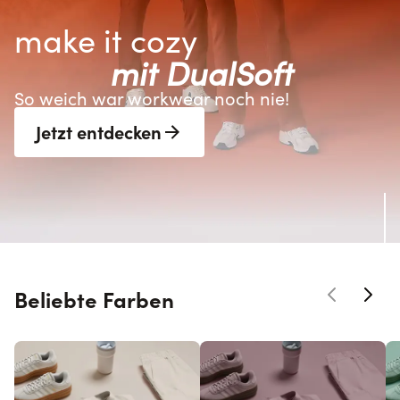
make it cozy 
mit DualSoft
So weich war workwear noch nie!
Jetzt entdecken
Beliebte Farben
Skip section links