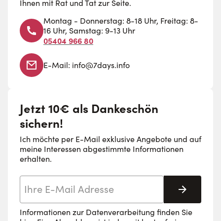
Ihnen mit Rat und Tat zur Seite.
Clogs als Berufsschuhe in der Medizin
Montag - Donnerstag: 8-18 Uhr, Freitag: 8-
Die Clogs als Berufsschuhe von 7days bieten Ihnen
16 Uhr, Samstag: 9-13 Uhr
umfassende Vorteile, was Obermaterial, Größe und Form
05404 966 80
der Fersenriemen betrifft. Wählen Sie Ihr passendes
E-Mail:
info@7days.info
Modell aus unseren zahlreichen Varianten aus.
Größen von 35-47:
Egal ob Sie kleine oder große Schuhe
Jetzt 10€ als Dankeschön
benötigen – unser vielfältiges Angebot an Berufsclogs für
sichern!
Damen umfasst alle auf dem Markt verfügbaren Größen.
Federleichte Polsterung, wechselbare Sohlen:
Ich möchte per E-Mail exklusive Angebote und auf
meine Interessen abgestimmte Informationen
Herausnehmbare Fußpolster und flexible Fersenriemen
erhalten.
sorgen für die optimale Position des Fußes im Schuh.
Qualität mit Zertifikat:
Unsere Produkte erfüllen alle
E-Mail-Adresse
Abonnie
arbeitsrechtlichen Vorgaben und sind auf gehobene
Hygienestandards ausgerichtet.
Informationen zur Datenverarbeitung finden Sie
Ergonomische Form:
Unsere ergonomische Fertigung