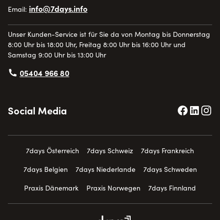
info@7days.info
Email:
Arbeitsalltag schnell gehen muss. Neben Clogs mit
Naturkork-Fußbett oder einem Fußbett aus Kork-Latex-
Unser Kunden-Service ist für Sie da von Montag bis Donnerstag
Gemisch führen wir auch Clogs aus Croslite-Kunstharz,
8:00 Uhr bis 18:00 Uhr, Freitag 8:00 Uhr bis 16:00 Uhr und
die sich effizient und schnell reinigen lassen. Unsere
Samstag 9:00 Uhr bis 13:00 Uhr
Schuhe bieten alles, was Ihnen in Ihrem anspruchsvollen
05404 966 80
Arbeitsalltag Komfort und Freude bringt.
Besonders edle Produkte haben wir dank unserer Clogs
Social Media
mit Glattleder und weitenverstellbaren Riemen im
Sortiment. Ein lederbezogenes Naturkork-Fußbett
schmiegt sich formvollendet an Ihren Fuß und sorgt für
7days Österreich
7days Schweiz
7days Frankreich
ein unvergleichliches Tragegefühl. Für absolute Hygiene
7days Belgien
7days Niederlande
7days Schweden
führen wir zusätzlich Modelle mit Comfort Dry-
Praxis Dänemark
Praxis Norwegen
7days Finnland
Innensohle, welche antibakterielle Eigenschaften
besitzen.