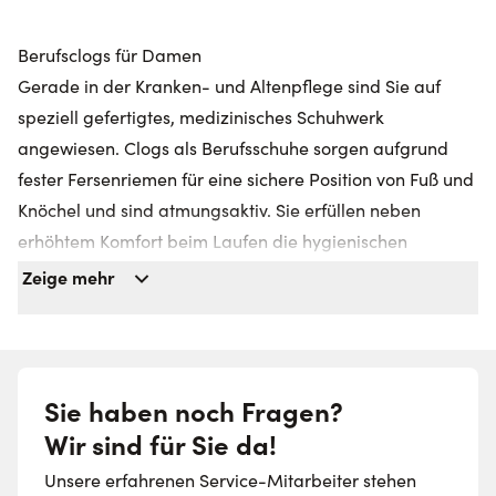
Berufsclogs für Damen
Gerade in der Kranken- und Altenpflege sind Sie auf
speziell gefertigtes, medizinisches Schuhwerk
angewiesen. Clogs als Berufsschuhe sorgen aufgrund
fester Fersenriemen für eine sichere Position von Fuß und
Knöchel und sind atmungsaktiv. Sie erfüllen neben
erhöhtem Komfort beim Laufen die hygienischen
Ansprüche der Krankenhausvorschriften und schützen
Zeige mehr
Ihre Füße vor Feuchtigkeit und Gerüchen.
Unsere Berufsclogs für Damen schmeicheln zudem Ihrer
Fußform, verfügen über ein sanftes Ablagepolster für Ihr
Sie haben noch Fragen?
Fußbett und zeichnen sich durch dezentes oder kreatives
Wir sind für Sie da!
Design mit Wow-Effekt aus.
Unsere erfahrenen Service-Mitarbeiter stehen