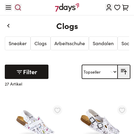
Direkt zum Inhalt
Waren
Clogs
Sneaker
Clogs
Arbeitsschuhe
Sandalen
Sock
Filter
27 Artikel