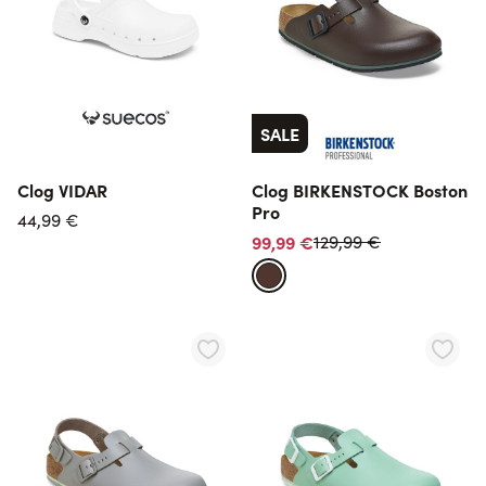
SALE
Clog VIDAR
Clog BIRKENSTOCK Boston
Pro
44,99 €
Normalpreis
99,99 €
129,99 €