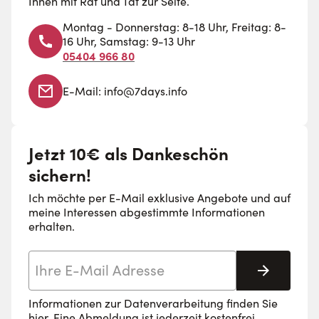
Ihnen mit Rat und Tat zur Seite.
Montag - Donnerstag: 8-18 Uhr, Freitag: 8-
16 Uhr, Samstag: 9-13 Uhr
05404 966 80
E-Mail:
info@7days.info
Jetzt 10€ als Dankeschön
sichern!
Ich möchte per E-Mail exklusive Angebote und auf
meine Interessen abgestimmte Informationen
erhalten.
E-Mail-Adresse
Abonnie
Informationen zur Datenverarbeitung finden Sie
hier
. Eine Abmeldung ist jederzeit kostenfrei