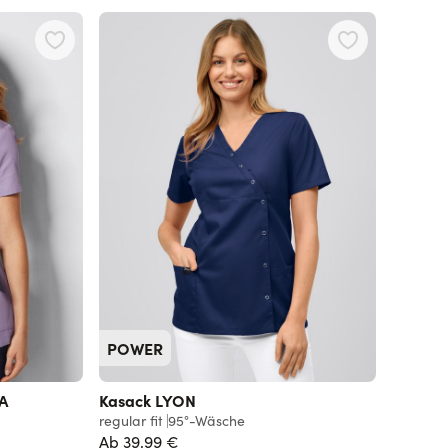
POWER
RA
Kasack LYON
regular fit
95°-Wäsche
Ab
39,99 €