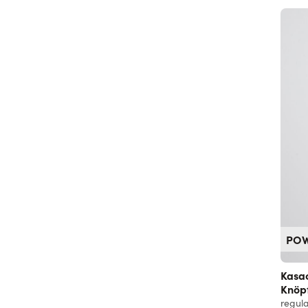
PO
Kasa
Knöp
regula