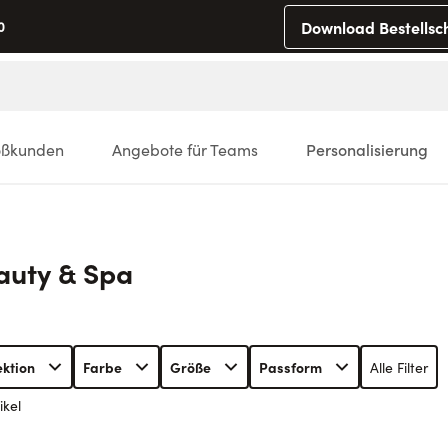
Download Bestellsc
0
oßkunden
Angebote für Teams
Personalisierung
auty & Spa
ektion
Farbe
Größe
Passform
Alle Filter
ikel