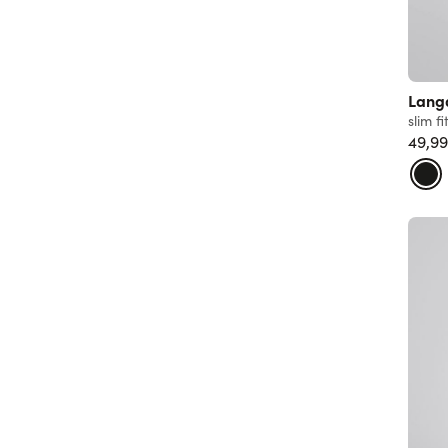
Langa
slim fi
49,9