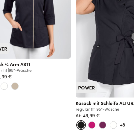
WER
ck ¾ Arm ASTI
r fit
95°-Wäsche
,99 €
POWER
Kasack mit Schleife ALTU
regular fit
95°-Wäsche
Ab
49,99 €
Normalpreis
+8