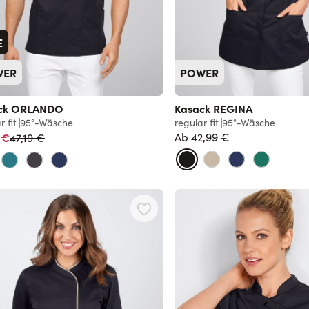
E
WER
POWER
ck ORLANDO
Kasack REGINA
r fit
95°-Wäsche
regular fit
95°-Wäsche
Normalpreis
 €
Ab
42,99 €
47,19 €