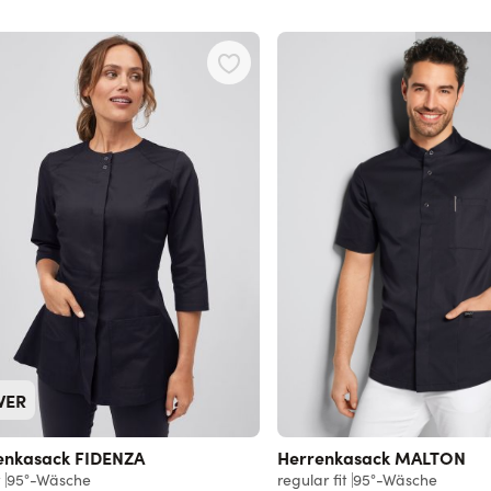
WER
nkasack FIDENZA
Herrenkasack MALTON
t
95°-Wäsche
regular fit
95°-Wäsche