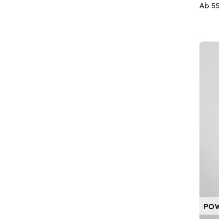
Ab
5
PO