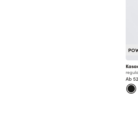
PO
Kasa
regula
Ab
52