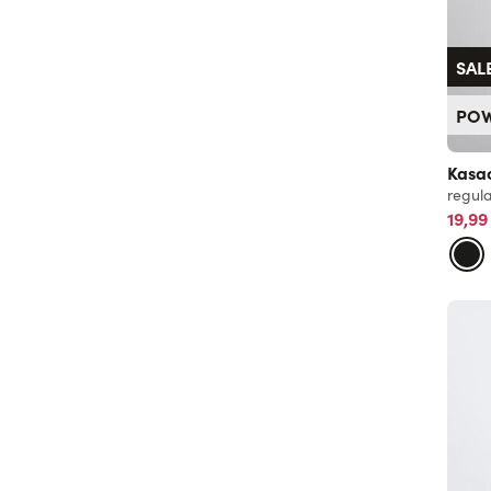
SAL
PO
Kasa
regula
19,99