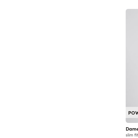
PO
Dame
slim fi