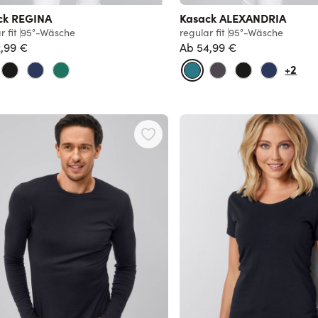
ck REGINA
Kasack ALEXANDRIA
r fit
95°-Wäsche
regular fit
95°-Wäsche
,99 €
Ab
54,99 €
+2