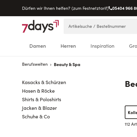
05404 966 8
Dürfen wir Ihnen helfen? (zum Festnetztarif)
Direkt zum Inhalt
Artikelsuche / Bestellnummer
Damen
Herren
Inspiration
Gr
Berufswelten
Beauty & Spa
Be
Kasacks & Schürzen
Hosen & Röcke
Shirts & Poloshirts
Jacken & Blazer
Koll
Schuhe & Co
112 Art