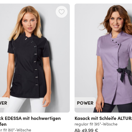
WER
POWER
ck EDESSA mit hochwertigen
Kasack mit Schleife ALTU
fen
regular fit
95°-Wäsche
r fit
60°-Wäsche
Ab
49,99 €