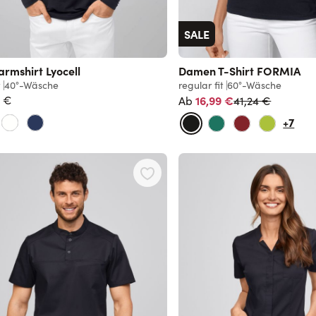
SALE
rmshirt Lyocell
Damen T-Shirt FORMIA
t
40°-Wäsche
regular fit
60°-Wäsche
Normalpreis
9 €
16,99 €
41,24 €
Ab
+7