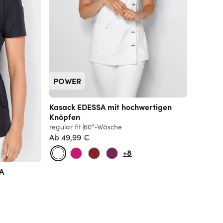
POWER
Kasack EDESSA mit hochwertigen
Knöpfen
regular fit
60°-Wäsche
Ab
49,99 €
Normalpreis
+8
RA