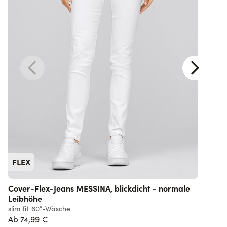
FLEX
Cover-Flex-Jeans MESSINA, blickdicht - normale
Leibhöhe
l
slim fit
60°-Wäsche
Ab
74,99 €