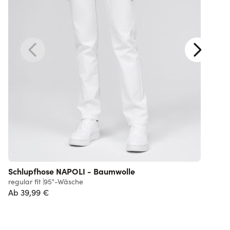
Schlupfhose NAPOLI - Baumwolle
U
regular fit
95°-Wäsche
s
Ab
39,99 €
3