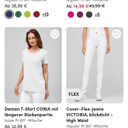
Normalpreis
Ab
36,99 €
14,99 €
49,99 €
Ab
+13
+5
FLEX
Damen T-Shirt CORIA mit
Cover-Flex-Jeans
längerer Rückenpartie
VICTORIA, blickdicht -
High Waist
loose fit
60°-Wäsche
Ab
32,99 €
regular fit
60°-Wäsche