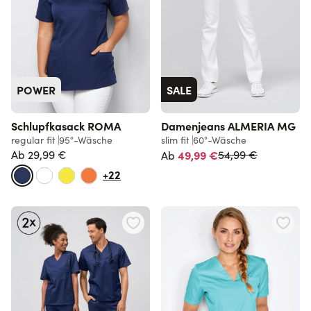
POWER
SALE
Schlupfkasack ROMA
Damenjeans ALMERIA MG
regular fit
95°-Wäsche
slim fit
60°-Wäsche
Normalpreis
Ab
29,99 €
49,99 €
54,99 €
Ab
+22