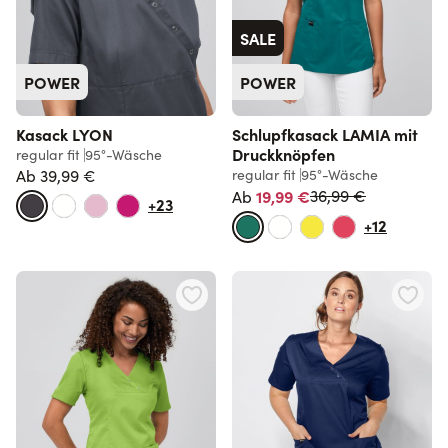
SALE
POWER
POWER
Kasack LYON
Schlupfkasack LAMIA mit
Druckknöpfen
regular fit
95°-Wäsche
Ab
39,99 €
regular fit
95°-Wäsche
Normalpreis
19,99 €
36,99 €
Ab
+23
+12