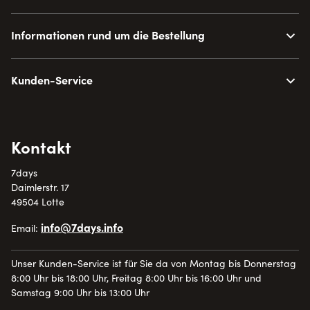
Schützen Sie Ihre Patienten und Patientinnen, Ihre
Kollegen und Kolleginnen sowie natürlich sich selbst: Mit
Informationen rund um die Bestellung
der Pflegebekleidung von 7days genießen Sie das
beruhigende Gefühl hygienisch sauberer Kleidung. Ob
im OP-Bereich oder für die Altenpflege – unseren
Kunden-Service
Modellen aus 100 % Baumwolle können
Waschtemperaturen von bis zu 95
°C
nichts anhaben. Wir
kombinieren strapazierfähige Fasern mit einer
Kontakt
professionellen Verarbeitung, damit Ihre Kasacks, Shirts
7days
und Hosen jeden Waschgang unbeschadet überstehen.
Daimlerstr. 17
49504 Lotte
Entdecken Sie Nachhaltigkeit bei Pflege-Berufskleidung
info@7days.info
Email:
von 7days
Als erfahrener Hersteller von qualitativ hochwertiger
Unser Kunden-Service ist für Sie da von Montag bis Donnerstag
Dienstkleidung sind wir uns unserer sozialen
8:00 Uhr bis 18:00 Uhr, Freitag 8:00 Uhr bis 16:00 Uhr und
Verantwortung bewusst. Umweltschutz und
Samstag 9:00 Uhr bis 13:00 Uhr