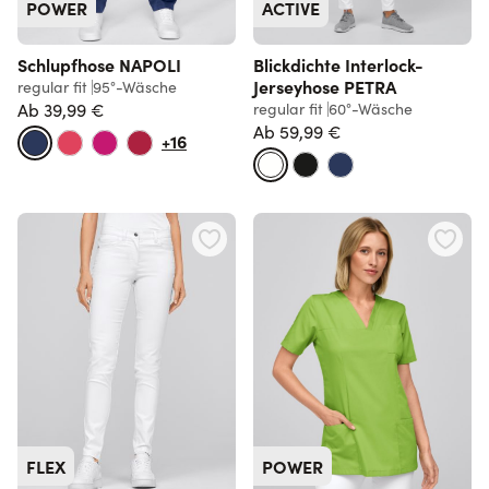
POWER
ACTIVE
Schlupfhose NAPOLI
Blickdichte Interlock-
Jerseyhose PETRA
regular fit
95°-Wäsche
Ab
39,99 €
regular fit
60°-Wäsche
Ab
59,99 €
+16
FLEX
POWER