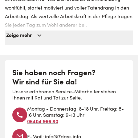
wohlfühlt, startet motiviert und voller Tatendrang in den
Arbeitstag. Als wertvolle Arbeitskraft in der Pflege tragen
Sie jeden Tag zum Wohl anderer bei.
Mit unserer funktionellen, komfortablen und ästhetischen
Zeige mehr
Berufsbekleidung für die Pflege möchten wir Ihnen etwas
zurückgeben. Berufskleidung von 7days reicht von
Kasacks und Shirts über Hosen bis hin zu Schuhen und
bietet Ihnen optimalen Komfort während Ihres
Sie haben noch Fragen?
Arbeitstages.
Wir sind für Sie da!
Komfortabel und zugleich designorientiert:
Erleben Sie
Unsere erfahrenen Service-Mitarbeiter stehen
das angenehme Tragegefühl, das Ihnen unsere
Ihnen mit Rat und Tat zur Seite.
modische Berufsbekleidung bietet.
Montag - Donnerstag: 8-18 Uhr, Freitag: 8-
Der Umwelt zuliebe:
Unser Sortiment ist aus
16 Uhr, Samstag: 9-13 Uhr
nachhaltigen, langlebigen Materialien gefertigt.
05404 966 80
Berufskleidung für alle:
Genießen Sie eine optimale
E-Mail:
info@7days.info
Passform – für jede Körperform und -größe.