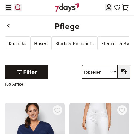
Direkt zum Inhalt
Waren
Pflege
Kasacks
Hosen
Shirts & Poloshirts
Fleece- & Swe
Filter
168 Artikel