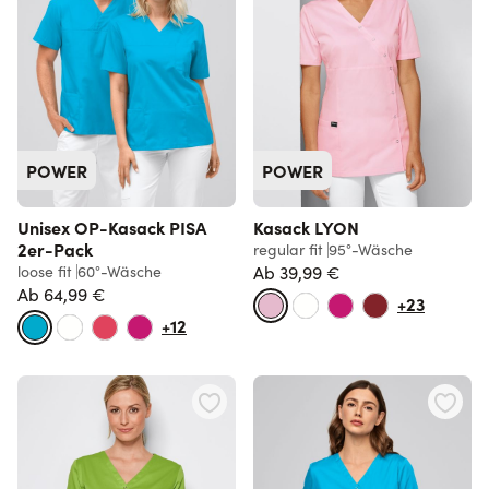
POWER
POWER
Unisex OP-Kasack PISA
Kasack LYON
2er-Pack
regular fit
95°-Wäsche
loose fit
60°-Wäsche
Ab
39,99 €
Ab
64,99 €
+23
+12