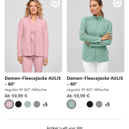
Damen-Fleecejacke AULIS
Damen-Fleecejacke AULIS
- 60°
- 60°
regular fit
60°-Wäsche
regular fit
60°-Wäsche
Ab
59,99 €
Ab
59,99 €
+5
+5
Artikel
1
-
48
von
168