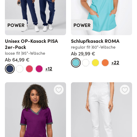
POWER
POWER
Unisex OP-Kasack PISA
Schlupfkasack ROMA
2er-Pack
regular fit
60°-Wäsche
loose fit
95°-Wäsche
Ab
29,99 €
Ab
64,99 €
+22
+12