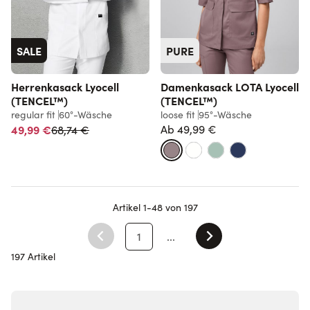
SALE
PURE
Herrenkasack Lyocell
Damenkasack LOTA Lyocell
(TENCEL™)
(TENCEL™)
regular fit
60°-Wäsche
loose fit
95°-Wäsche
Normalpreis
49,99 €
Ab
49,99 €
68,74 €
Artikel
1
-
48
von
197
1
...
Sie lesen gerade Seite
197 Artikel