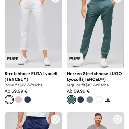
PURE
PURE
Stretchhose ELDA Lyocell
Herren Stretchhose LUGO
(TENCEL™)
Lyocell (TENCEL™)
loose fit
95°-Wäsche
regular fit
95°-Wäsche
Ab
59,99 €
Ab
59,99 €
+5