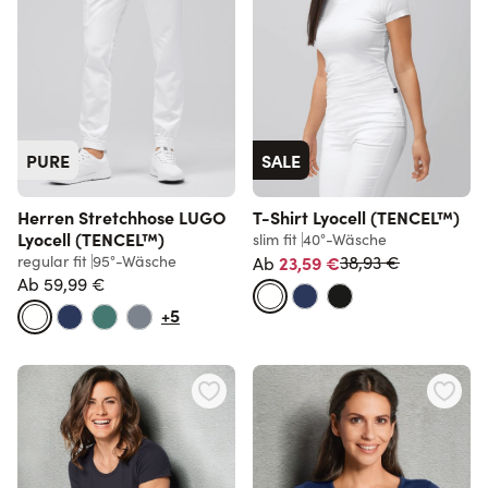
PURE
SALE
Herren Stretchhose LUGO
T-Shirt Lyocell (TENCEL™)
Lyocell (TENCEL™)
slim fit
40°-Wäsche
Normalpreis
regular fit
95°-Wäsche
23,59 €
38,93 €
Ab
Ab
59,99 €
+5