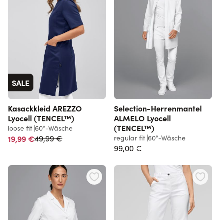
SALE
Kasackkleid AREZZO
Selection-Herrenmantel
Lyocell (TENCEL™)
ALMELO Lyocell
(TENCEL™)
loose fit
60°-Wäsche
Normalpreis
19,99 €
regular fit
60°-Wäsche
49,99 €
99,00 €