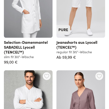
PURE
Selection-Damenmantel
Jeansshorts aus Lyocell
SABADELL Lyocell
(TENCEL™)
(TENCEL™)
regular fit
95°-Wäsche
slim fit
60°-Wäsche
Ab
59,99 €
99,00 €