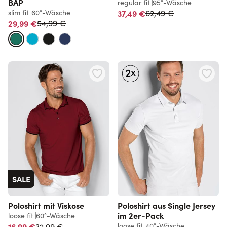
BAP
regular fit
95°-Wäsche
Normalpreis
slim fit
60°-Wäsche
37,49 €
62,49 €
Normalpreis
29,99 €
54,99 €
SALE
Poloshirt mit Viskose
Poloshirt aus Single Jersey
im 2er-Pack
loose fit
60°-Wäsche
Normalpreis
16,99 €
loose fit
40°-Wäsche
32,99 €