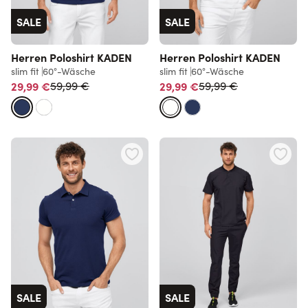
SALE
SALE
Herren Poloshirt KADEN
Herren Poloshirt KADEN
slim fit
60°-Wäsche
slim fit
60°-Wäsche
Normalpreis
Normalpreis
29,99 €
29,99 €
59,99 €
59,99 €
SALE
SALE