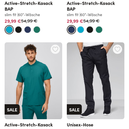
Active-Stretch-Kasack
Active-Stretch-Kasack
BAP
BAP
slim fit
60°-Wäsche
slim fit
60°-Wäsche
Normalpreis
Normalpreis
29,99 €
29,99 €
54,99 €
54,99 €
SALE
SALE
Active-Stretch-Kasack
Unisex-Hose