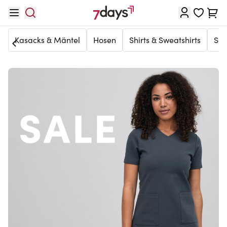
Direkt zum Inhalt
Waren
Kasacks & Mäntel
Hosen
Shirts & Sweatshirts
Sc