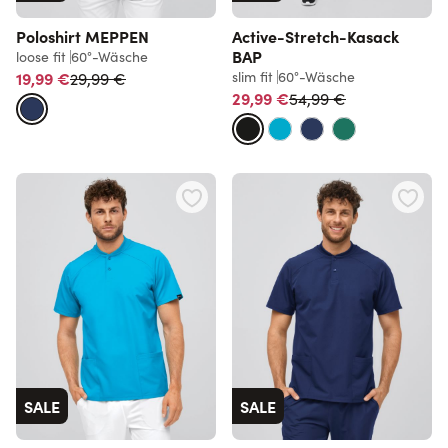
Poloshirt MEPPEN
Active-Stretch-Kasack
BAP
loose fit
60°-Wäsche
Normalpreis
19,99 €
slim fit
60°-Wäsche
29,99 €
Normalpreis
29,99 €
54,99 €
SALE
SALE