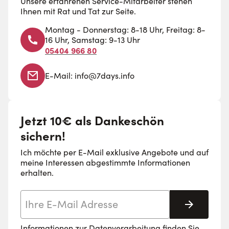
Unsere erfahrenen Service-Mitarbeiter stehen
Ihnen mit Rat und Tat zur Seite.
Montag - Donnerstag: 8-18 Uhr, Freitag: 8-
16 Uhr, Samstag: 9-13 Uhr
05404 966 80
E-Mail:
info@7days.info
Jetzt 10€ als Dankeschön
sichern!
Ich möchte per E-Mail exklusive Angebote und auf
meine Interessen abgestimmte Informationen
erhalten.
E-Mail-Adresse
Abonnie
Informationen zur Datenverarbeitung finden Sie