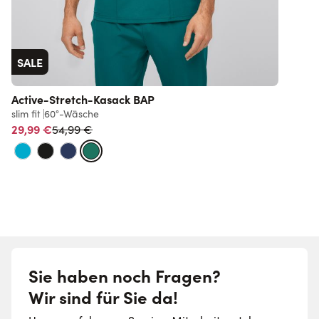
SALE
Active-Stretch-Kasack BAP
slim fit
60°-Wäsche
r
Normalpreis
29,99 €
2
54,99 €
Sie haben noch Fragen?
Wir sind für Sie da!