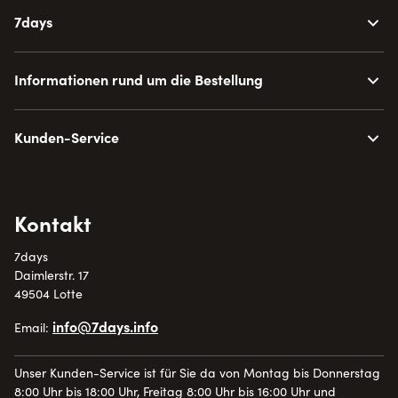
Fußbekleidung für Ihre Praxis
7days
Birkenstock ist eine der renommiertesten Marken für
gesunde Schuhe, welche besonders für ihr innovatives
Informationen rund um die Bestellung
Fußbett mit anatomischem Design bekannt ist. Für ein
gutes Fußklima verwendet das Traditionsunternehmen
Naturmaterialien wie dämpfenden Kork,
Kunden-Service
feuchtigkeitsregulierende Jute und hautfreundliches
Leder.
Kontakt
Bei Birkenstock Damenschuhen ist Tragekomfort nicht
7days
nur ein Schlagwort, sondern ein Versprechen. Profitieren
Daimlerstr. 17
Sie von den bequemen Birkenstock Schuhen für Damen
49504 Lotte
und entlasten Sie Ihre Füße. Wir bieten Ihnen in unserem
info@7days.info
Email:
Sortiment eine erstklassige Auswahl an Birkenstock
Arbeitsschuhen, wobei jedes Modell seine eigenen
Unser Kunden-Service ist für Sie da von Montag bis Donnerstag
Vorzüge hat. Eins haben sie jedoch alle gemeinsam: Sie
8:00 Uhr bis 18:00 Uhr, Freitag 8:00 Uhr bis 16:00 Uhr und