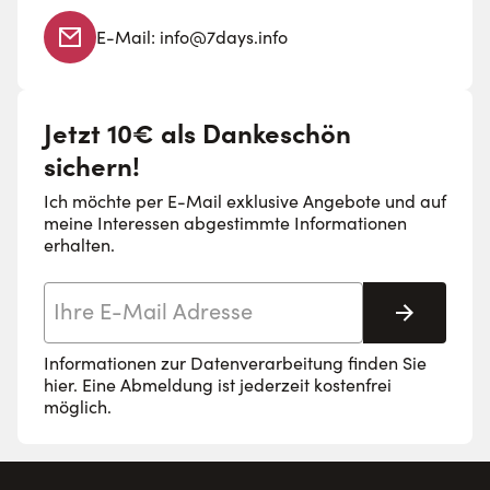
Verlässliche Rutschhemmung:
Gehen Sie sicher und
E-Mail:
info@7days.info
sorgenfrei durch Ihren Arbeitstag mit den zuverlässig
rutschhemmenden Sohlen der Professional Clogs von
Birkenstock.
Jetzt 10€ als Dankeschön
Anatomisches Fußbett:
Das einzigartige und
sichern!
ausgeklügelte Fußbett der Birkenstock Arbeitsschuhe
stützt und hält Ihren Fuß optimal bei allen Bewegungen.
Ich möchte per E-Mail exklusive Angebote und auf
meine Interessen abgestimmte Informationen
Optimaler Halt:
Dank der variablen
erhalten.
Verstellmöglichkeiten können Sie Ihre Pantoletten perfekt
an Ihren Fuß anpassen.
E-Mail-Adresse
Abonnie
Hochwertige Materialien:
Birkenstock verwendet
sorgsame ausgewählte, hautverträgliche Ausgangsstoffe
Informationen zur Datenverarbeitung finden Sie
wie Leder, Textil und Kork aus verantwortungsvoller
hier
. Eine Abmeldung ist jederzeit kostenfrei
möglich.
Produktion.
Birkenstock Arbeitsschuhe: Kompromisslose