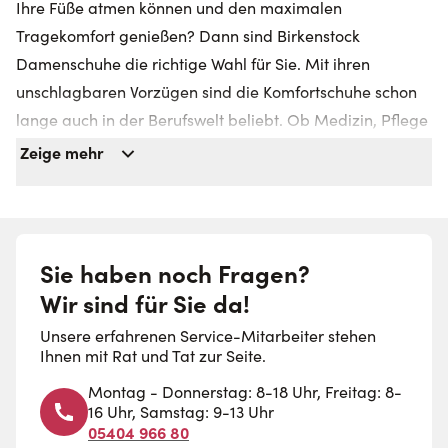
Ihre Füße atmen können und den maximalen
Tragekomfort genießen? Dann sind Birkenstock
Damenschuhe die richtige Wahl für Sie. Mit ihren
unschlagbaren Vorzügen sind die Komfortschuhe schon
lange auch in der Berufswelt beliebt. Ob Medizin, Pflege
oder Arztpraxis – die Marke ist nicht umsonst in allen
Zeige mehr
Bereichen der Gesundheitssparte vertreten.
Komfortzone für Ihre Füße: Birkenstock Schuhe für
Damen
Sie haben noch Fragen?
Im Sortiment von 7days finden Sie ausgewählte
Wir sind für Sie da!
Birkenstock Sandalen und Birkenstock Professional
Unsere erfahrenen Service-Mitarbeiter stehen
Clogs, die sich besonders gut für den Einsatz in der
Ihnen mit Rat und Tat zur Seite.
Arbeit eignen. Zudem überzeugt die Pantolette mit
Montag - Donnerstag: 8-18 Uhr, Freitag: 8-
folgenden Eigenschaften:
16 Uhr, Samstag: 9-13 Uhr
05404 966 80