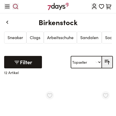
Direkt zum Inhalt
Waren
Birkenstock
Sneaker
Clogs
Arbeitsschuhe
Sandalen
Sock
Filter
12 Artikel