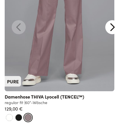
PURE
Damenhose THIVA Lyocell (TENCEL™)
regular fit
60°-Wäsche
r
129,00 €