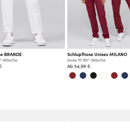
se BRANDE
Schlupfhose Unisex MILANO
°-Wäsche
loose fit
95°-Wäsche
€
Ab
54,99 €