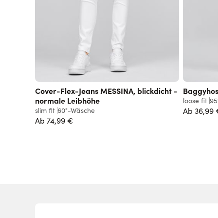
Cover-Flex-Jeans MESSINA, blickdicht -
Baggyho
normale Leibhöhe
loose fit
95
slim fit
60°-Wäsche
Ab
36,99 
Ab
74,99 €