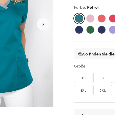
Petrol
Farbe
:
So finden Sie die
Größe
XS
S
4XL
5XL