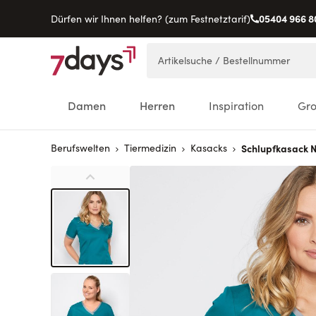
05404 966 8
Dürfen wir Ihnen helfen? (zum Festnetztarif)
Direkt zum Inhalt
Artikelsuche / Bestellnummer
Damen
Herren
Inspiration
Gr
Berufswelten
Tiermedizin
Kasacks
Schlupfkasack 