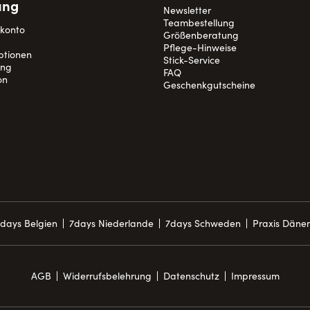
ung
Newsletter
Teambestellung
nkonto
Größenberatung
Pflege-Hinweise
ptionen
Stick-Service
ung
FAQ
on
Geschenkgutscheine
days Belgien
7days Niederlande
7days Schweden
Praxis Däne
AGB
Widerrufsbelehrung
Datenschutz
Impressum