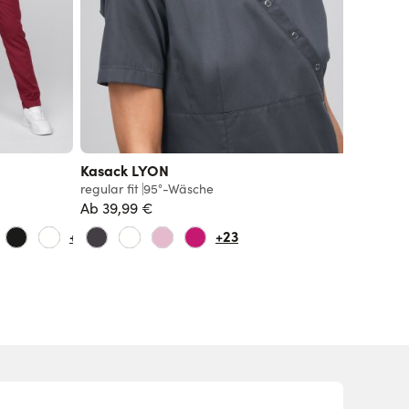
Kasack LYON
regular fit
95°-Wäsche
Ab
39,99 €
+6
+23