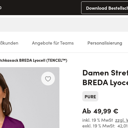
Download Bestellsc
0
oßkunden
Angebote für Teams
Personalisierung
tchkasack BREDA Lyocell (TENCEL™)
Damen Stre
BREDA Lyoce
PURE
49,99 €
Ab
inkl. 19 % MwSt
zzgl. 
exkl. 19 % MwSt:
42,0