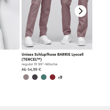
Unisex Schlupfhose BARRIE Lyocell
Damen 
(TENCEL™)
regular f
regular fit
95°-Wäsche
Ab
29,9
Ab
54,99 €
+9