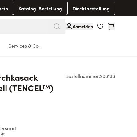
hein
Katalog-Bestellung
Direktbestellung
Warenkorb
Anmelden
Services & Co.
tchkasack
Bestellnummer:
206136
ll (TENCEL™)
Versand
1 €