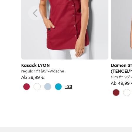
ell
Kasack LYON
Damen St
(TENCEL
regular fit
95°-Wäsche
Ab
39,99 €
slim fit
95°
Ab
49,99
+23