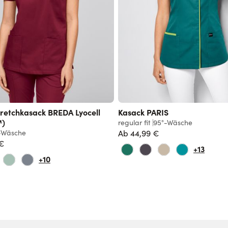
retchkasack BREDA Lyocell
Kasack PARIS
™)
regular fit
95°-Wäsche
-Wäsche
Ab
44,99 €
 €
+13
+10