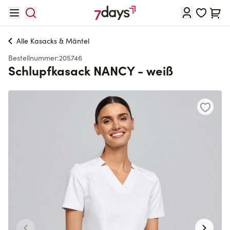
Direkt zum Inhalt
Waren
Alle
Kasacks & Mäntel
Bestellnummer:
205746
Schlupfkasack NANCY - weiß