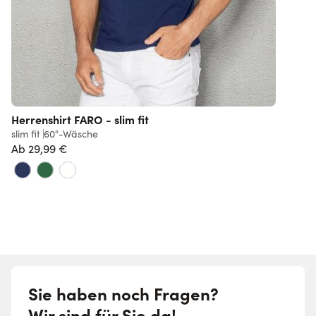
Herrenshirt FARO - slim fit
slim fit
60°-Wäsche
s
Ab
29,99 €
Normalpreis
Sie haben noch Fragen?
Wir sind für Sie da!