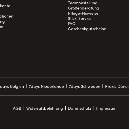
Teambestellung
nkonto
Größenberatung
Pflege-Hinweise
ptionen
Stick-Service
ung
FAQ
on
Geschenkgutscheine
days Belgien
7days Niederlande
7days Schweden
Praxis Däne
AGB
Widerrufsbelehrung
Datenschutz
Impressum