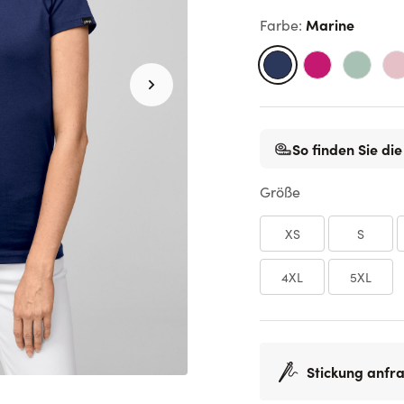
Marine
Farbe
:
So finden Sie die
Größe
XS
S
4XL
5XL
Stickung anfr