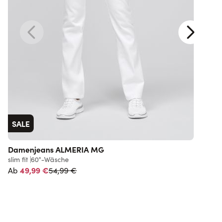
SALE
Damenjeans ALMERIA MG
slim fit
60°-Wäsche
s
Normalpreis
49,99 €
2
54,99 €
Ab