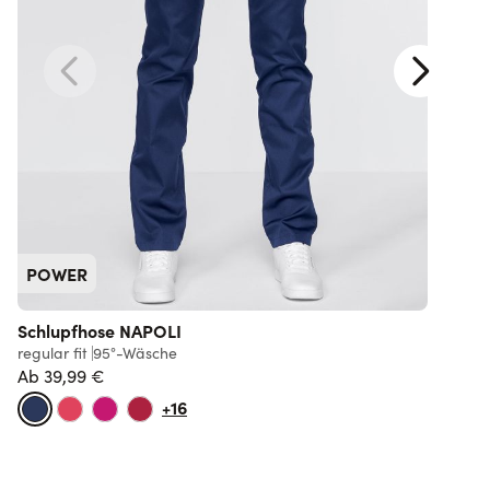
POWER
Schlupfhose NAPOLI
regular fit
95°-Wäsche
r
Ab
39,99 €
+16