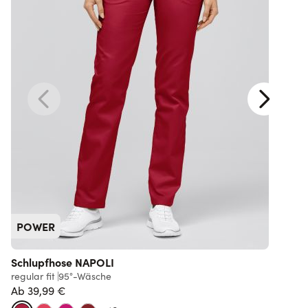
POWER
Schlupfhose NAPOLI
regular fit
95°-Wäsche
l
Ab
39,99 €