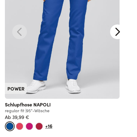
POWER
Schlupfhose NAPOLI
regular fit
95°-Wäsche
l
Ab
39,99 €
+16