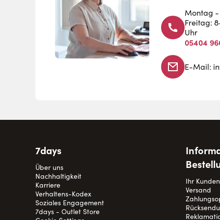
Montag - 
Freitag: 
Uhr
05404 96
E-Mail:
i
7days
Informa
Bestell
Über uns
Nachhaltigkeit
Ihr Kunde
Karriere
Versand
Verhaltens-Kodex
Zahlungso
Soziales Engagement
Rücksend
7days - Outlet Store
Reklamati