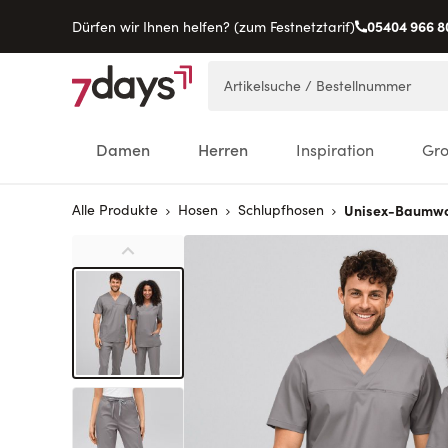
05404 966 8
Dürfen wir Ihnen helfen? (zum Festnetztarif)
Direkt zum Inhalt
Artikelsuche / Bestellnummer
Damen
Herren
Inspiration
Gr
Alle Produkte
Hosen
Schlupfhosen
Unisex-Baumwo