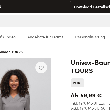
Download Bestellsc
0
oßkunden
Angebote für Teams
Personalisierung
llhose TOURS
Unisex-Bau
TOURS
PURE
59,99 €
Ab
inkl. 19 % MwSt
zzgl. 
exkl. 19 % MwSt:
50,4