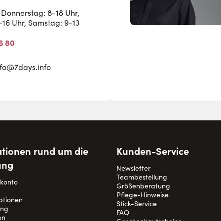
Donnerstag: 8-18 Uhr,
8-16 Uhr, Samstag: 9-13
6 80
nfo@7days.info
tionen rund um die
Kunden-Service
ung
Newsletter
Teambestellung
nkonto
Größenberatung
Pflege-Hinweise
ptionen
Stick-Service
ung
FAQ
on