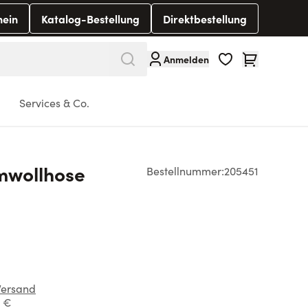
hein
Katalog-Bestellung
Direktbestellung
Warenkorb
Anmelden
Services & Co.
mwollhose
Bestellnummer:
205451
Versand
1 €