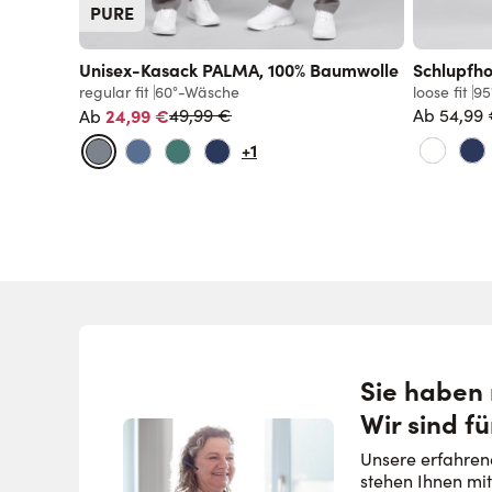
PURE
Unisex-Kasack PALMA, 100% Baumwolle
Schlupfh
regular fit
60°-Wäsche
loose fit
95
Normalpreis
24,99 €
Ab
54,99
49,99 €
Ab
+1
Sie haben
Wir sind fü
Unsere erfahren
stehen Ihnen mit