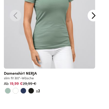
Damenshirt NERJA
C
slim fit
60°-Wäsche
r
Normalpreis
19,99 €
29,99 €
Ab
+3