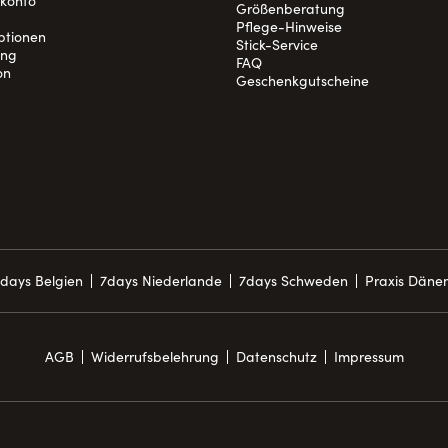
nkonto
Größenberatung
Pflege-Hinweise
ptionen
Stick-Service
ung
FAQ
on
Geschenkgutscheine
days Belgien
7days Niederlande
7days Schweden
Praxis Däne
AGB
Widerrufsbelehrung
Datenschutz
Impressum