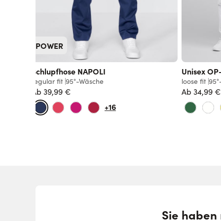
POWER
Schlupfhose NAPOLI
Unisex OP
regular fit
95°-Wäsche
loose fit
95°
Ab
39,99 €
Ab
34,99 €
+16
Sie haben