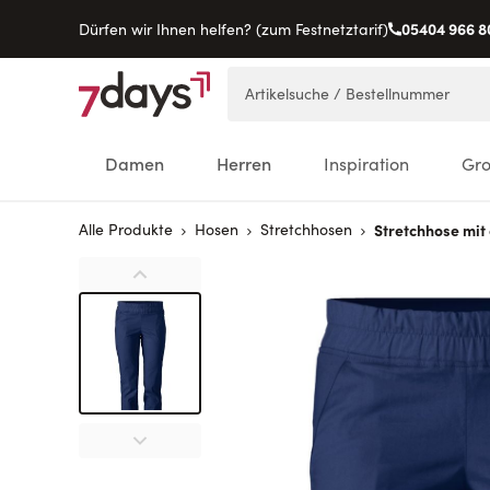
05404 966 8
Dürfen wir Ihnen helfen? (zum Festnetztarif)
Direkt zum Inhalt
Artikelsuche / Bestellnummer
Damen
Herren
Inspiration
Gr
Alle Produkte
Hosen
Stretchhosen
Stretchhose mi