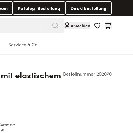
hein
Katalog-Bestellung
Direktbestellung
Warenkorb
Anmelden
Services & Co.
 mit elastischem
Bestellnummer:
202070
Versand
1 €