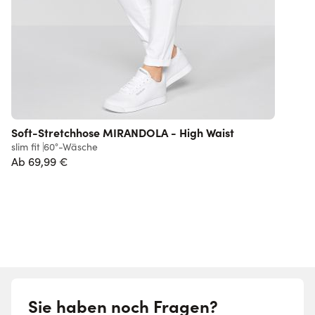
Soft-Stretchhose MIRANDOLA - High Waist
slim fit
60°-Wäsche
l
Ab
69,99 €
1
Sie haben noch Fragen?