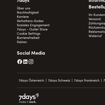
Bestell
Über uns
Nachhaltigkeit
Ihr Kunde
Karriere
Versand
Verhaltens-Kodex
Zahlungso
Soziales Engagement
Rücksend
7days - Outlet Store
Reklamati
Cookie Settings
Widerruf
Barrierefreiheit
Fakten
Social Media
7days Österreich
7days Schweiz
7days Frankreich
7