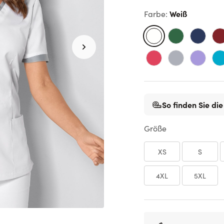
Weiß
Farbe
:
So finden Sie die
Größe
XS
S
4XL
5XL