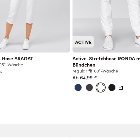
ACTIVE
¾-Hose ARAGAT
Active-Stretchhose RONDA m
Bündchen
95°-Wäsche
€
regular fit
60°-Wäsche
Ab
64,99 €
Normalpreis
+1