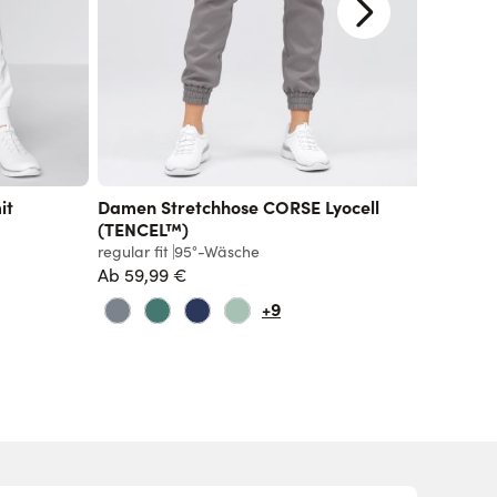
PURE
it
Damen Stretchhose CORSE Lyocell
Stretch
(TENCEL™)
slim fit
6
regular fit
95°-Wäsche
Ab
54,
Ab
59,99 €
+9