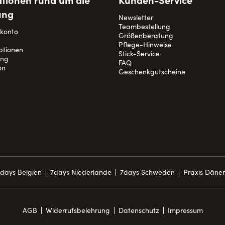
ung
Newsletter
Teambestellung
nkonto
Größenberatung
Pflege-Hinweise
ptionen
Stick-Service
ung
FAQ
on
Geschenkgutscheine
days Belgien
7days Niederlande
7days Schweden
Praxis Däne
AGB
Widerrufsbelehrung
Datenschutz
Impressum