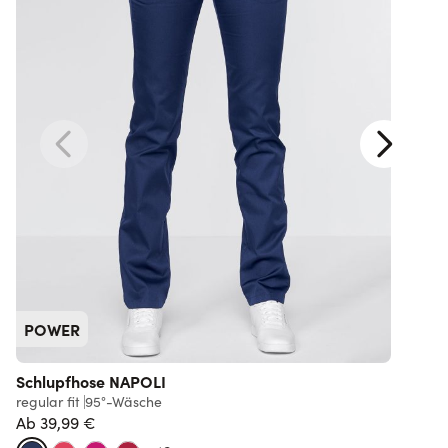
POWER
Schlupfhose NAPOLI
C
regular fit
95°-Wäsche
Ab
39,99 €
s