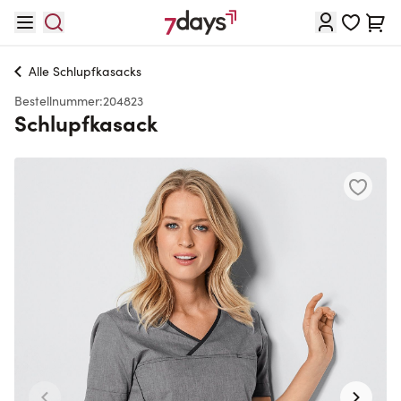
Direkt zum Inhalt
Waren
Alle
Schlupfkasacks
Bestellnummer:
204823
Schlupfkasack