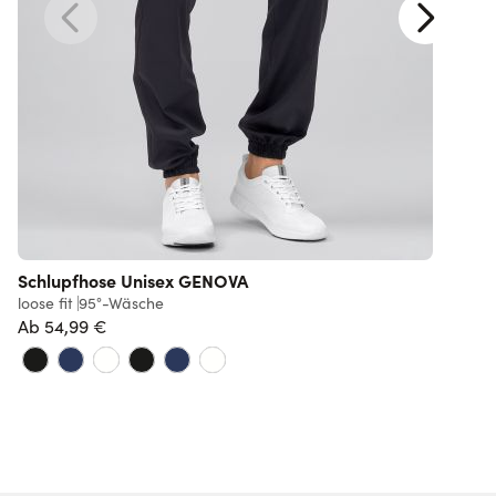
Schlupfhose Unisex GENOVA
loose fit
95°-Wäsche
r
Ab
54,99 €