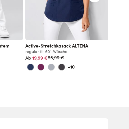
chtem
Active-Stretchkasack ALTENA
Blickdi
regular fit
60°-Wäsche
regular f
Normalpreis
19,99 €
Ab
59,
58,99 €
Ab
+10