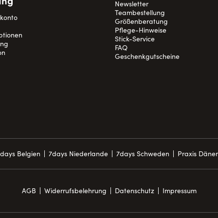
ung
Newsletter
Teambestellung
nkonto
Größenberatung
Pflege-Hinweise
ptionen
Stick-Service
ung
FAQ
on
Geschenkgutscheine
days Belgien
7days Niederlande
7days Schweden
Praxis Däne
AGB
Widerrufsbelehrung
Datenschutz
Impressum