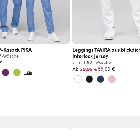
P-Kasack PISA
Leggings TAVIRA aus blickdi
Interlock Jersey
°-Wäsche
€
slim fit
60°-Wäsche
Normalpreis
29,99 €
59,99 €
Ab
+25