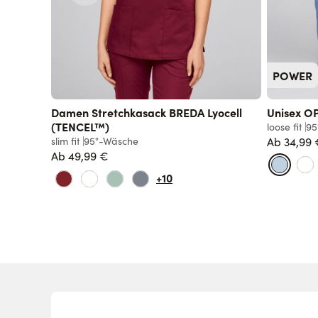
POWER
Damen Stretchkasack BREDA Lyocell
Unisex O
(TENCEL™)
loose fit
95
slim fit
95°-Wäsche
Ab
34,99 
Ab
49,99 €
+10