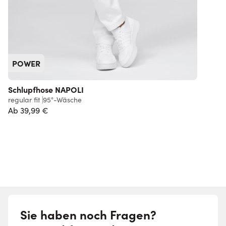
POWER
Schlupfhose NAPOLI
K
regular fit
95°-Wäsche
s
Ab
39,99 €
1
Sie haben noch Fragen?