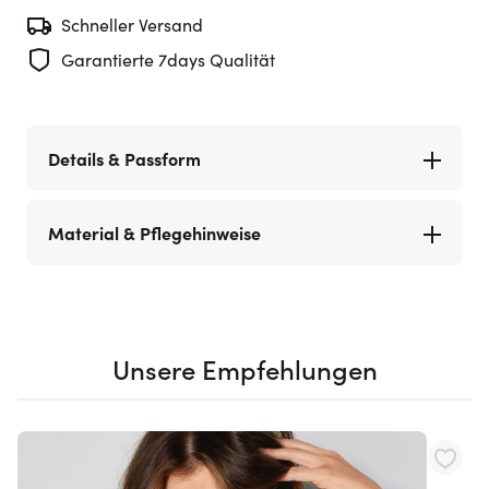
Schneller Versand
Garantierte 7days Qualität
Details & Passform
Material & Pflegehinweise
Unsere Empfehlungen
Navigating through the elements of the carousel is possible using th
Press to skip carousel