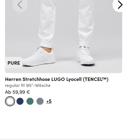
PURE
Herren Stretchhose LUGO Lyocell (TENCEL™)
regular fit
95°-Wäsche
r
Ab
59,99 €
+5