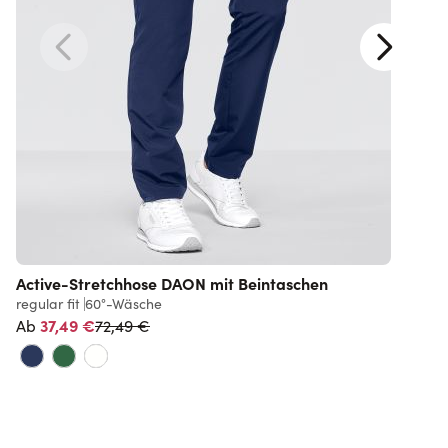
Active-Stretchhose DAON mit Beintaschen
regular fit
60°-Wäsche
s
Normalpreis
37,49 €
72,49 €
Ab