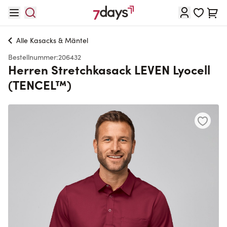
Direkt zum Inhalt
Waren
Alle
Kasacks & Mäntel
Bestellnummer:
206432
Herren Stretchkasack LEVEN Lyocell
(TENCEL™)