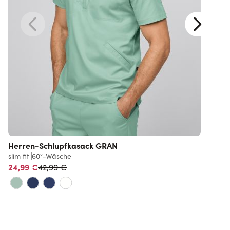
Herren-Schlupfkasack GRAN
slim fit
60°-Wäsche
l
Normalpreis
24,99 €
42,99 €