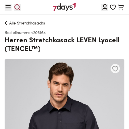
Direkt zum Inhalt
Waren
Alle
Stretchkasacks
Bestellnummer:
206164
Herren Stretchkasack LEVEN Lyocell
(TENCEL™)