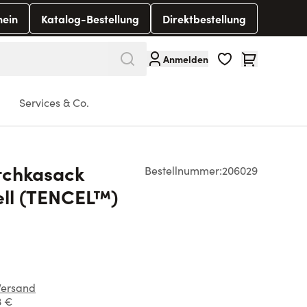
hein
Katalog-Bestellung
Direktbestellung
Warenkorb
Anmelden
Services & Co.
tchkasack
Bestellnummer:
206029
ll (TENCEL™)
Versand
3 €