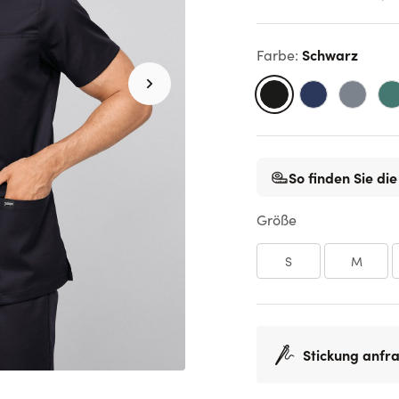
Schwarz
Farbe
:
So finden Sie die
Größe
S
M
Stickung anfr