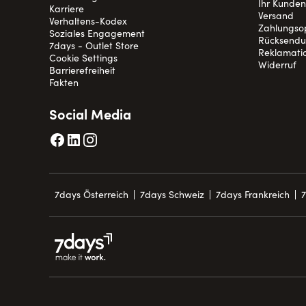
Ihr Kunde
Karriere
Versand
Verhaltens-Kodex
Zahlungso
Soziales Engagement
Rücksend
7days - Outlet Store
Reklamati
Cookie Settings
Widerruf
Barrierefreiheit
Fakten
Social Media
7days Österreich
7days Schweiz
7days Frankreich
7