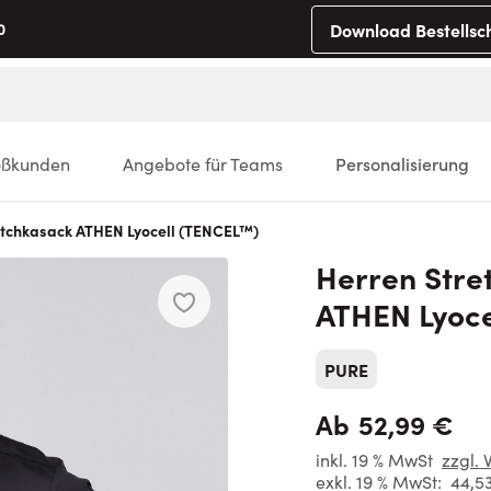
Download Bestellsc
0
oßkunden
Angebote für Teams
Personalisierung
etchkasack ATHEN Lyocell (TENCEL™)
Herren Stre
ATHEN Lyoce
PURE
52,99 €
Ab
inkl. 19 % MwSt
zzgl. 
exkl. 19 % MwSt:
44,5