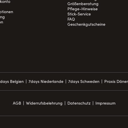
nkonto
Größenberatung
Pflege-Hinweise
ptionen
Stick-Service
ung
FAQ
on
Geschenkgutscheine
days Belgien
7days Niederlande
7days Schweden
Praxis Däne
AGB
Widerrufsbelehrung
Datenschutz
Impressum