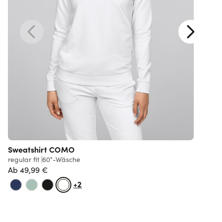
Sweatshirt COMO
D
regular fit
60°-Wäsche
l
Ab
49,99 €
+2