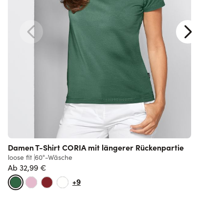
Damen T-Shirt CORIA mit längerer Rückenpartie
loose fit
60°-Wäsche
r
Ab
32,99 €
Normalpreis
+9