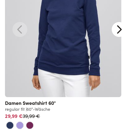
Damen Sweatshirt 60°
regular fit
60°-Wäsche
r
Normalpreis
29,99 €
39,99 €