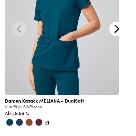
Damen Kasack MELIANA - DualSoft
slim fit
60°-Wäsche
r
Ab
49,99 €
+1