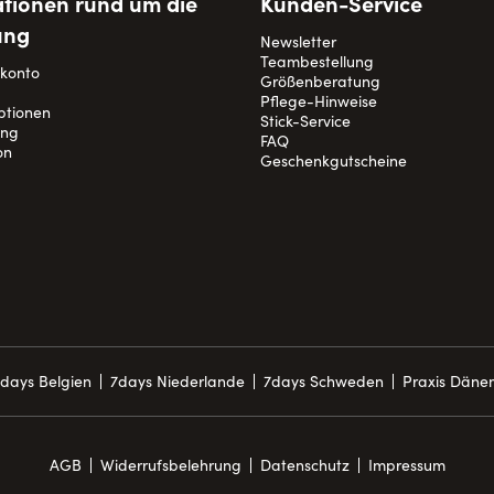
tionen rund um die
Kunden-Service
ung
Newsletter
Teambestellung
nkonto
Größenberatung
Pflege-Hinweise
ptionen
Stick-Service
ung
FAQ
on
Geschenkgutscheine
days Belgien
7days Niederlande
7days Schweden
Praxis Däne
AGB
Widerrufsbelehrung
Datenschutz
Impressum