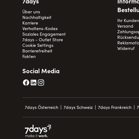
7days
Informa
Bestell
Über uns
Nachhaltigkeit
Ihr Kunde
Karriere
Versand
Verhaltens-Kodex
Zahlungso
Soziales Engagement
Rücksend
7days - Outlet Store
Reklamati
Cookie Settings
Widerruf
Barrierefreiheit
Fakten
Social Media
7days Österreich
7days Schweiz
7days Frankreich
7