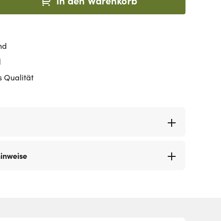
In den Warenkorb
nd
d
s Qualität
hinweise