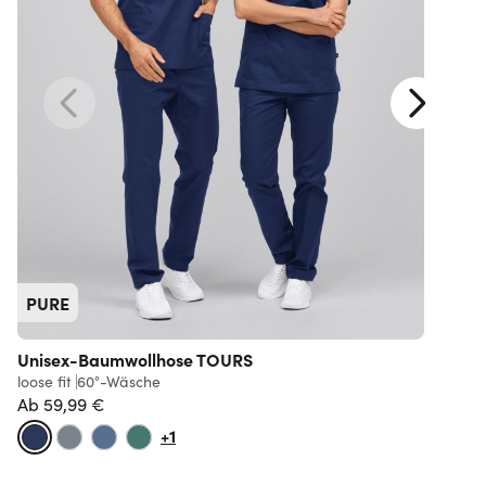
PURE
Unisex-Baumwollhose TOURS
loose fit
60°-Wäsche
r
Ab
59,99 €
+1