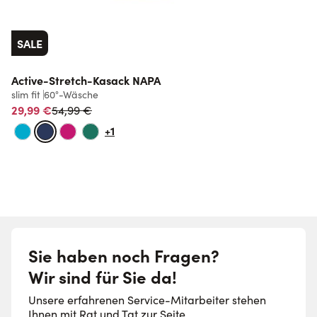
SALE
Active-Stretch-Kasack NAPA
slim fit
60°-Wäsche
l
Normalpreis
29,99 €
2
54,99 €
+1
Sie haben noch Fragen?
Wir sind für Sie da!
Unsere erfahrenen Service-Mitarbeiter stehen
Ihnen mit Rat und Tat zur Seite.