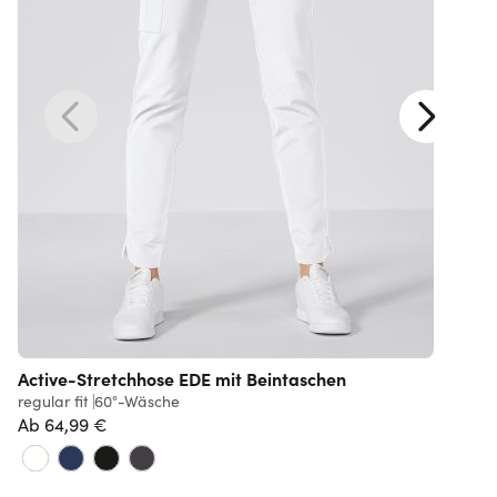
Active-Stretchhose EDE mit Beintaschen
regular fit
60°-Wäsche
r
Ab
64,99 €