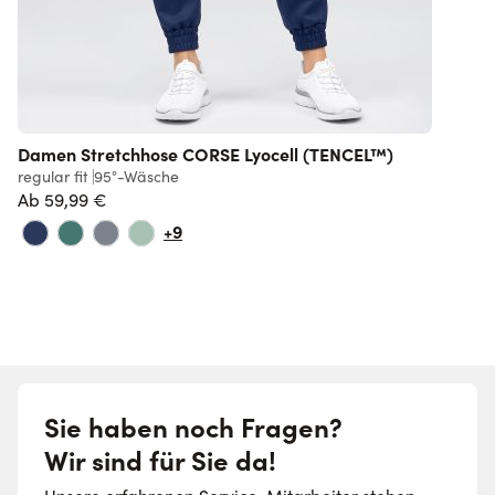
Damen Stretchhose CORSE Lyocell (TENCEL™)
regular fit
95°-Wäsche
r
Ab
59,99 €
+9
Sie haben noch Fragen?
Wir sind für Sie da!